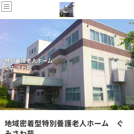
コ
ナ
ン
ビ
テ
ゲ
ン
ー
ツ
シ
へ
ョ
ス
ン
キ
に
ッ
移
プ
動
特別養護老人ホーム
ぐみさわ苑
地域密着型特別養護老人ホーム ぐ
みさわ苑