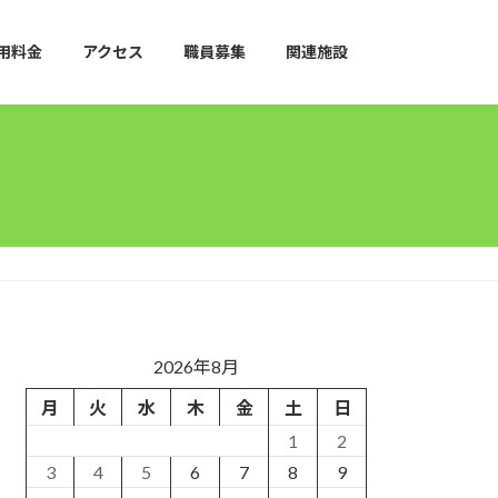
用料金
アクセス
職員募集
関連施設
2026年8月
月
火
水
木
金
土
日
1
2
3
4
5
6
7
8
9