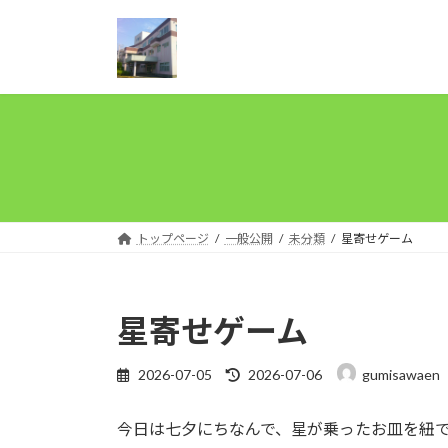
コ
ナ
ン
ビ
テ
ゲ
ン
ー
ツ
シ
へ
ョ
ス
ン
キ
に
ッ
移
プ
動
トップページ
一般公開
未分類
星寄せゲーム
星寄せゲーム
最
2026-07-05
2026-07-06
gumisawaen
終
更
今日は七夕にちなんで、星が乗ったお皿を紐
新