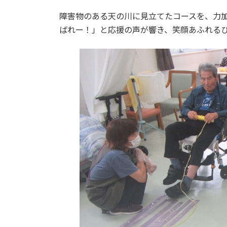
日
時
障害物のある天の川に見立てたコースを、力
:
ばれー！」と応援の声が響き、笑顔あふれる